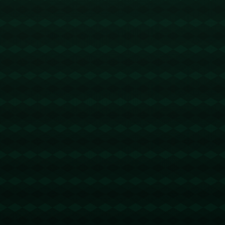
成功地将眼球复位。仅仅几分钟后，他仿佛毫发无损地重
返赛场，这种坚毅不拔的精神赢得了全场观众的掌声。
**球员的心理韧性**
此次事件让我们看到了足球运动员应对突发事件的心理韧
性。这种素质不仅来源于日常的刻苦训练，也来自长期积
累的比赛经验。心理学家指出，顶尖运动员往往具备一定
的心理复原力，能够在巨大压力下保持冷静，在突如其来
的变故中迅速调整状态。这种能力不只体现在海伦芬前锋
身上，也是在职业体育界中必不可少的素质。
**健康问题再受关注**
此事件让我们意识到，高强度的体育活动中，总会存在一
些不可预测的风险。球员的健康保障问题再次成为焦点。
在过去的几年里，足球俱乐部和医疗团队投入了大量资
源，不断完善紧急处理和康复手段，以确保运动员在遇到
意外伤害时能够获得最快且最有效的帮助案例分析显示，
这种措施的完善对于降低运动损伤后的后遗症具有积极意
义。
例如，在英格兰足球超级联赛中，许多顶级俱乐部都配备