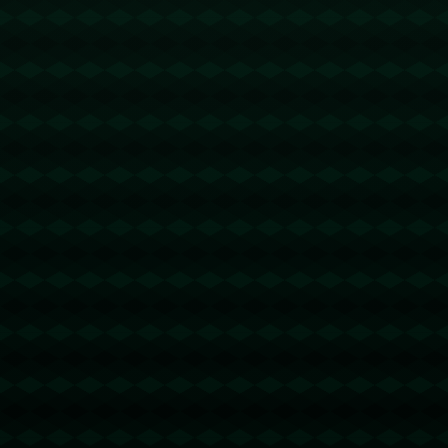
了先进的医疗设备和专业团队，随时为球员提供支持。此
外，科技的进步也使得运动损伤的检测与修复手段更加多
样化，如VR训练和AI辅助诊断，这些都为保障球员健康
及快速恢复提供了重要支持。
**总结**
这次海伦芬前锋的“甩眼”事件虽然吓人，但同时也为我们
上了一堂关于坚毅、沉着和团队支持的生动一课。球员在
比赛中的卓越表现不仅依赖于他们的体能和技术，也得益
于心理素质和团队的幕后保障。通过这件事情，期待在未
来的体育赛事中，能够看到更多球员在面对困难时展现出
同样的勇气与智慧。