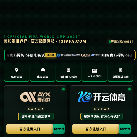
新闻中心
分类