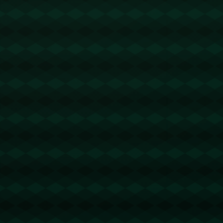
。以巴萨为例，除了要保持核心球员的直面状态外，合理的阵容
性，同样是考验波切蒂诺的重要课题。