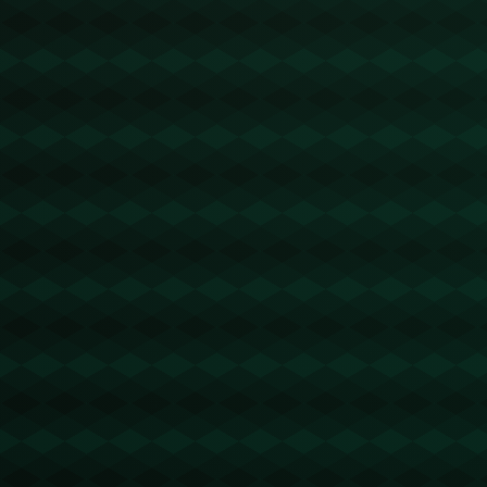
**外媒预测：巴萨、巴黎双双领跑欧冠晋级概率**
*在欧洲足球的顶级舞台，角逐四强的竞争正如火如
70%。这一预测不仅揭示了两队当前的强势状态，
在本赛季的欧冠赛场上，战局可谓变幻莫测。然而，
统强队，近年来在欧战中表现稳定。*他们依仗的核
消云散。*
另一方面，**巴黎圣日耳曼**在法甲中的统治力
此外，巴黎引入的多名新援如梅西，更是为球队增
分析这些强队的晋级概率，不仅与他们的历史战绩密
射门次数上占据优势，这些数据均为晋级提供了强有