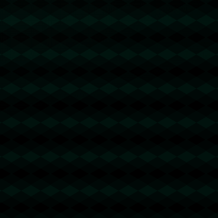
无论是哪支队伍最终问鼎桂冠，观众都将见证一场又一