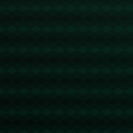
值得注意的是，每支队伍的晋级之路并非一帆风顺
对技战术多变的欧洲劲旅时，如何保持防线的稳固