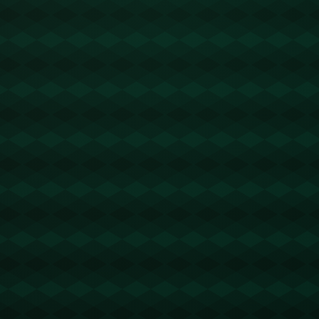
荼地进行。根据外媒最新分析，西甲豪门巴塞罗那和法甲巨人巴
也为球迷们提供了一个激动人心的话题。*
凭借丰富的经验、强大的阵容以及优异表现，巴塞罗那和巴黎圣日
心力量无疑是新生代球员与老将的完美结合。梅西的离去曾让不
无可争议，其在欧冠赛场上的表现同样令人惊艳。*内马尔与姆巴
添了新的动力和战术变化，让对手难以防范。
切相关，也因其在小组赛阶段的表现可圈可点。*根据数据统计，
力的支持*。