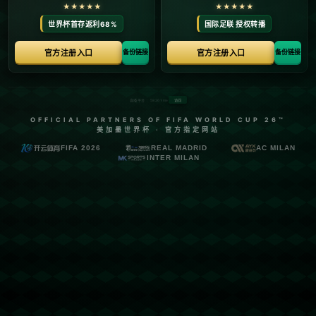
平台面向全球体育爱好者，提供网球、羽毛球、足球等赛
事信息服务，重点关注2026世界杯赛程、分组信息及球队
动态。依托完整赛程信息、球员数据、战术分析、实时比
分更新等功能，帮助用户快速掌握比赛节奏与数据变化。
个性化内容分发机制让您更容易获取关注赛事，支持多终
端稳定访问。专为体育用户设计的平台，整合电竞、网
球、排球等赛事资源。平台提供数据统计分析、实时比分
更新、高清赛事直播、完整赛程信息，确保用户能够快速
获取赛事信息与数据变化。结合智能推荐机制，让您轻松
发现感兴趣的比赛内容，提升使用效率。这是一个聚合多
项体育内容的信息平台，涵盖排球、足球、篮球等项目，
重点关注2026世界杯赛程、分组信息及球队动态。通过数
据统计分析、实时比分更新、球员数据、多端同步观看，
用户可以随时了解赛事进展及关键数据。系统根据兴趣自
动推荐相关赛事内容，让观赛体验更加流畅自然。
029-8651571