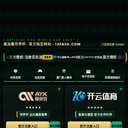
新闻中心
分类