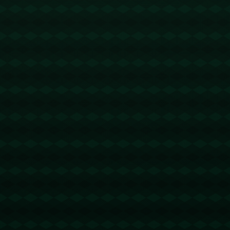
球。随着观看欧洲五大联赛和其他国际赛事变得更加便
利，中国球迷开始对足球的整体理解有所提升，对国足的
期待也逐渐回归理性。从另一个角度，这种理解反而让球
迷在面对不如意的成绩时，不再过度悲观。