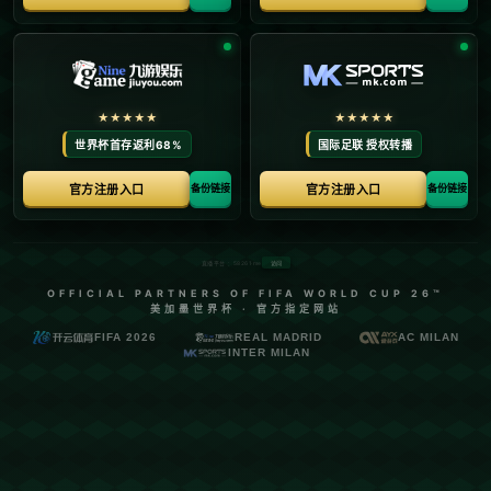
国足遭遇三连败！这届球迷很淡定：能踢就行！.
发布日期：2026-08-09
**前言**
在体育竞技场上，相信每个国家的球迷都对自己的球队充
满期待。然而，中国足球国家队最近经历了一段低潮期，
连续三场比赛失利。然而，令人惊讶的是，球迷们表现得
异常淡定，甚至有人表示：“能踢就行！”这背后藏着怎样
的原因？我们将深入探讨**国足最近的挑战**，以及**球
迷心态变化**的背后缘由。
**国足表现分析**