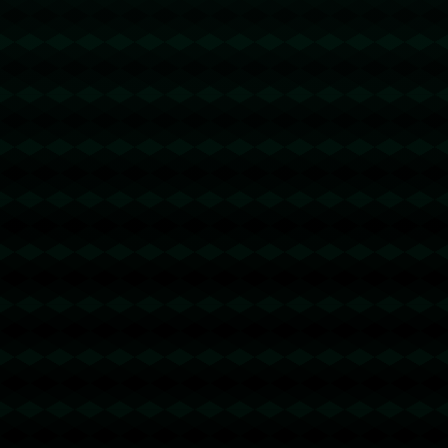
亞歷山大的坦白點出了NBA杯當前的核心困境：*一項新