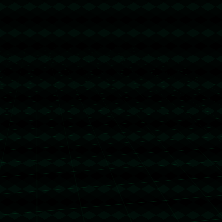
賽事需要找到讓參與者真正相信的理由。*只有當球員認
為它不僅僅是一場形式上的對抗，而是一段追逐榮耀的旅
程時，他們才會全心投入。而當球員能夠投入其中，球迷
才會真正關注。
NBA杯的未來究竟會變為「雞肋」還是「傳奇」，將取
決於聯盟如何進一步完善賽制、塑造故事並吸引球迷。而
亞歷山大的故事，或許正是他們下一階段的最佳起點。
上一篇 : 梅州客家失利 亞泰和滄州戰役決定命
運.
下一篇 : 火箭爵士比赛分析及球队发展前景展望.
029-8651571
周一至周五 : 08:00-17:30
邮箱 :admin@iarir.com
地址 :安徽省芜湖市无为县泉塘镇