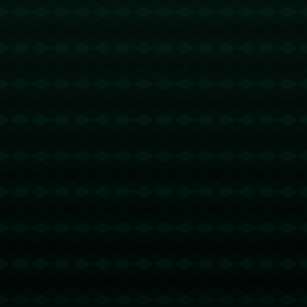
此外，賽事的獎勵設置也應該更具吸引力。雖然獎金和名
聲是重要元素，但更重要的是讓球員感受到參與這項賽事
帶來的價值，比如特殊的榮譽象徵、對未來戰績或季後賽
資格的影響等。
### **反思與展望**