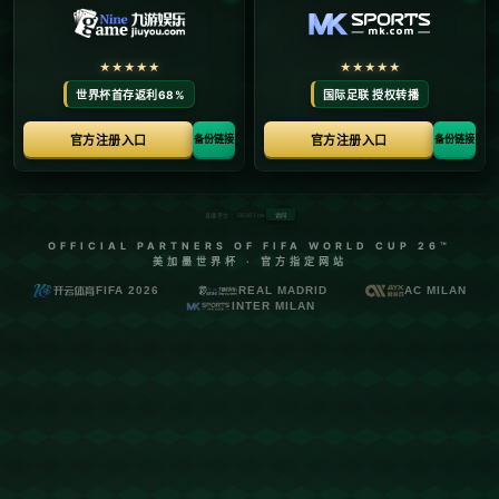
乾三连坤六断八卦图八卦方位图对照表-今日八卦
图方位.
发布日期：2026-08-09
**探秘八卦图：乾三连坤六断与八卦方位对照表**