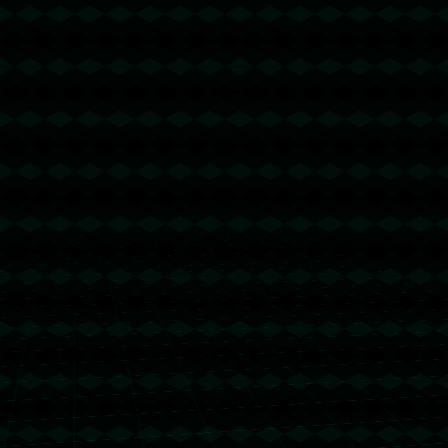
上一篇 : 哈利伯顿24+11戈贝尔16+16 步行者擒
森林狼五连胜.
下一篇 : 大乐透10周年之十一 公益体彩让全民
“动起来”.