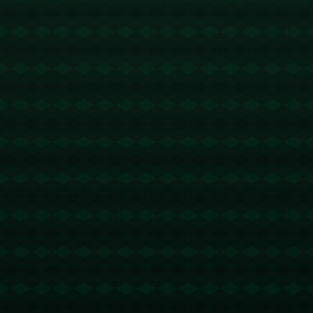
### 球队应对策略调整
面对亚瑟的受伤，勒沃库森不仅需在防守上作出调整，整
体战术策略也需相应变化。球队或许会选择更为保守的打
法，加强中场截断对方传球路线，以减少后防压力。同
时，边后卫可能会更强调防守任务，削减进攻冒险的比
例，从而确保在防守端更加稳固。
此外，通过分析**过往案例**来看，许多球队在主力缺阵