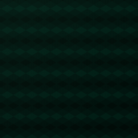
赛中，萨拉赫在第28分钟传出了一脚绝妙的**斜
反应能力。
压逼抢**和快速反击战术给予了萨拉赫更多的发挥空
比赛中的变化多样且不可预测，令对手防不胜防。萨
高效。
的表现也十分突出，但在本赛季的运动战创造机会数据