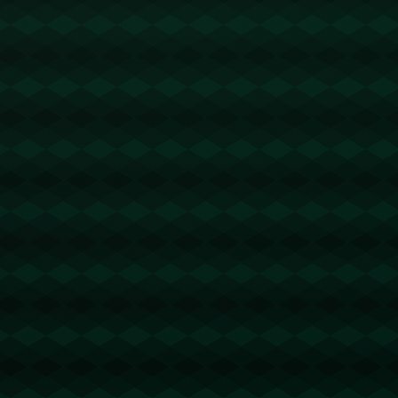
析他的比赛风格和技术特点。比如，在本赛季与曼城的一场关键比
的表现不仅依赖于他的技术，还包括他对比赛局势的理解和快速
的**战术体系**。在主教练克洛普的指导下，利物浦的**高
拉赫常能通过快速的**转换**抓住防线漏洞，创造得分机会。
强了**利物浦**的整体竞争力。他的运动战创造能力使球队在
、马内等进攻搭档的默契配合，使得球队的**进攻效率**更为
像**梅西**、**C罗**等足球界巨星，他们在各自联赛中