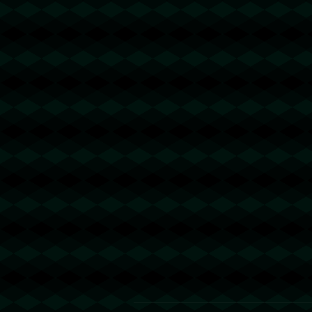
上一篇 : 大乐透10周年之十一 公益体彩让全民“动起来”.
下一篇 : 2024—2025冰上龙舟超级联赛总决赛在内蒙古
公司简介
产品展示
新闻动态