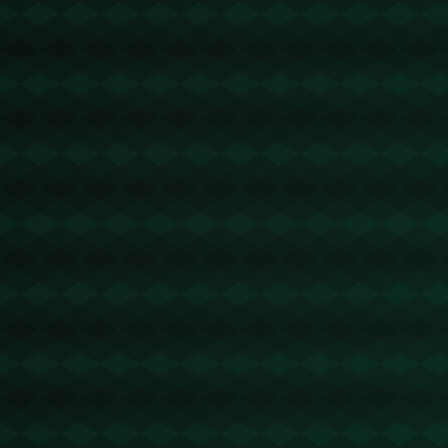
< 返回列表
萨拉赫本赛