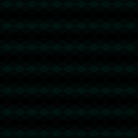
微信扫一扫
关注微博