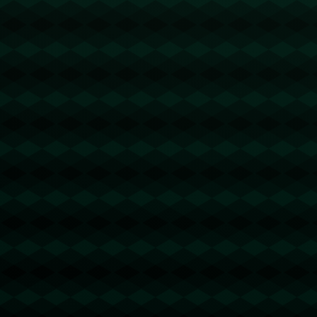
### 总结：萨拉赫是当之无愧的核心
综上所述，萨拉赫在本赛季通过58次运动战创造机
更体现在**如何通过运动战创造机会**来帮助整