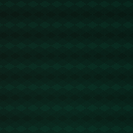
公司动态
行业资讯
季英超58次运动战创造机会，领跑五大联
发布日期：2026-08-07