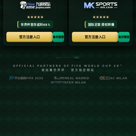
曼聯官方宣布：老特拉福德安全站立區將增加2100
個位置.
发布日期：2026-08-06
**曼联官方宣布：老特拉福德安全站立区将增加2100个位
置**
*作为全球最受欢迎的足球俱乐部之一，曼联一直以来致
力于提升球迷的观赛体验。*近日，曼联官方宣布将在老
特拉福德球场增加2100个安全站立区位置。这一举措不仅
展示了俱乐部对球迷安全的重视，也让人们对未来足球比
赛的观赛体验充满期待。