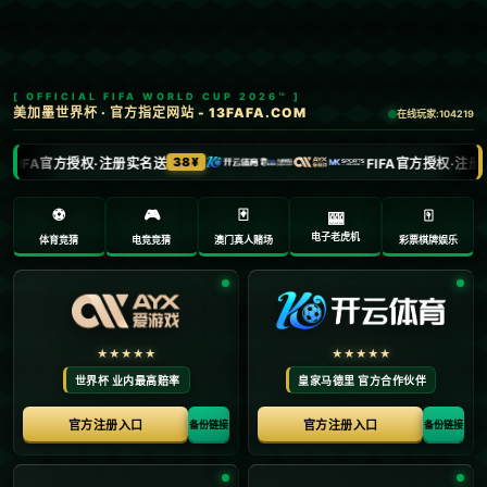
新闻中心
分类