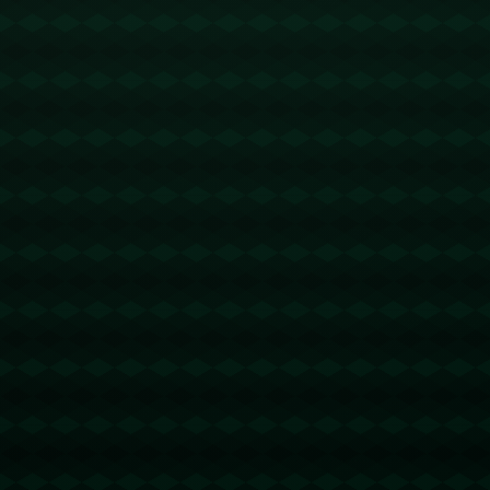
老特拉福德作为曼联的主场，拥有超过百年的历史，被誉
为“梦剧场”。随着现代足球的发展，球场结构不断改进，
而此次安全站立区的扩容则反映了足球赛事管理和球迷参
与方式的变迁。安全站立区的概念并不是新鲜事物，但在
英国，这类区域的引进和扩充具有历史意义。
**安全站立区的重要性**
在现代足球的发展过程中，传统站立区在英国一度受到限
制，主要原因是安全隐患。然而，近年来随着技术和设施
的改进，安全站立区重新在球场中崭露头角。这些区域设
计旨在让球迷能够更接近比赛，同时确保高效的安全管
理。安全站立区内，依靠扶手的设计，以及严格的人数控
制，大大降低了事故发生的可能性。
**体验提升与球迷文化**
对曼联球迷来说，老特拉福德不仅是一座球场，更是他们
的“精神家园”。站立观赛是足球文化不可或缺的一部分，
这种观赛方式不仅充满激情，还能让球迷们更紧密地与球
队互动。随着2100个新位置的增加，更多球迷将有机会以