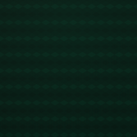
中国联赛中外援的引入政策着实提升了比赛的观赏性和竞
技水平。然而，这也对本土球员的出场机会构成了挑战。
**顶尖外援的加入固然让球迷大饱眼福，但也挤压了本土
球员的生存空间，**尤其是那些本已身处替补席的年轻国
脚，获得上场机会愈加困难。这种情况下，国脚们的表现
自然难以保持稳定，也为国家队的提升带来了障碍。
**选拔机制与球员的长远发展**